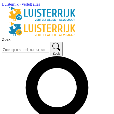
Luisterrijk - vertelt alles
Zoek
Zoek