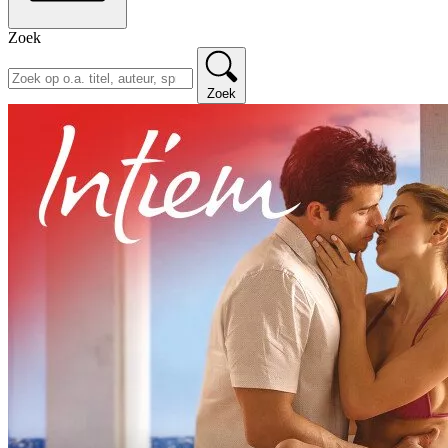
Zoek
Zoek