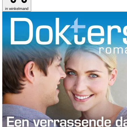
in winkelmand