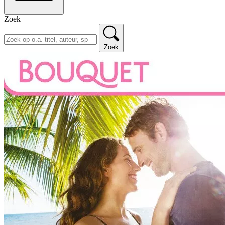
Zoek
Zoek