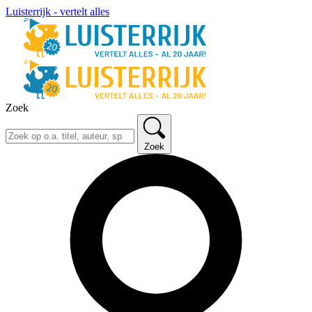
Luisterrijk - vertelt alles
Zoek
Zoek