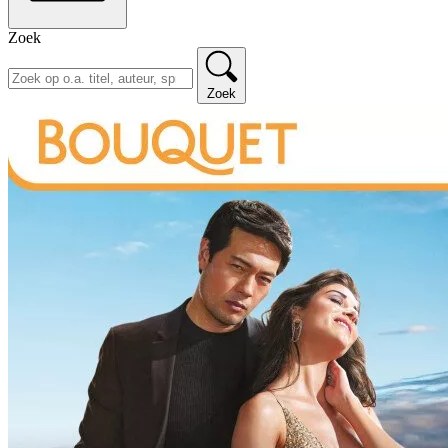
Zoek
Zoek