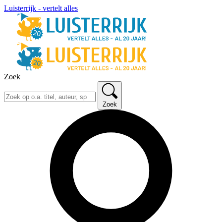
Luisterrijk - vertelt alles
Zoek
Zoek