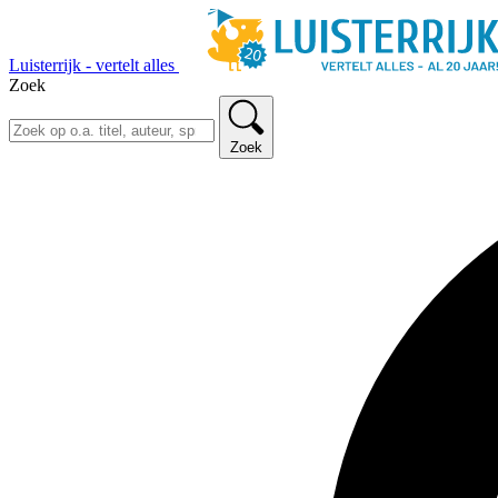
Luisterrijk - vertelt alles
Zoek
Zoek