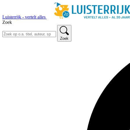
Luisterrijk - vertelt alles
Zoek
Zoek