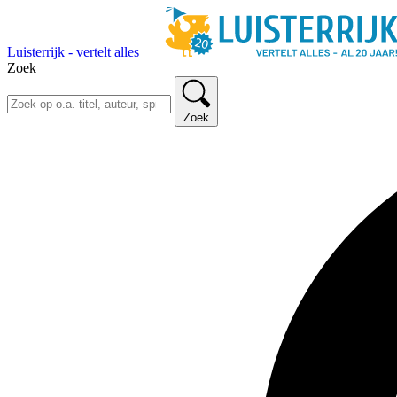
Luisterrijk - vertelt alles
Zoek
Zoek