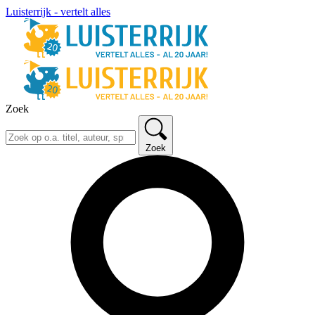
Luisterrijk - vertelt alles
Zoek
Zoek