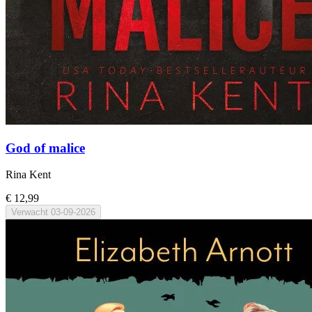
God of malice
Rina Kent
€ 12,99
Verwacht
03-09-2026