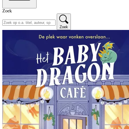
Zoek
Zoek