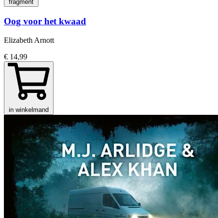
fragment
Oog voor het kwaad
Elizabeth Arnott
€ 14,99
in winkelmand