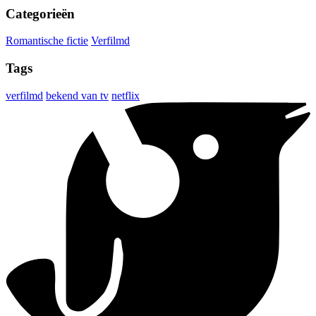
Categorieën
Romantische fictie
Verfilmd
Tags
verfilmd
bekend van tv
netflix