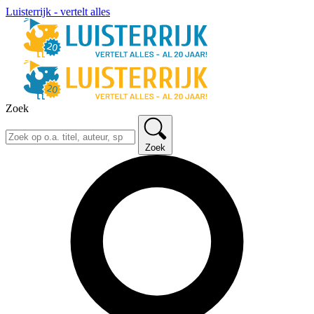
Luisterrijk - vertelt alles
Zoek
Zoek