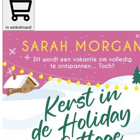
in winkelmand