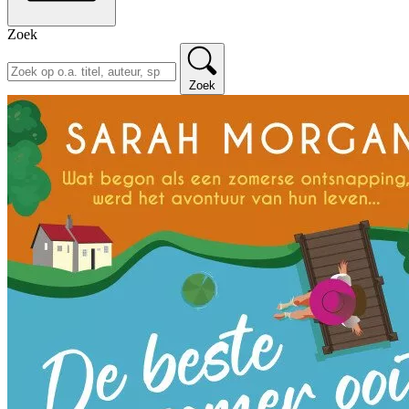
Zoek
Zoek