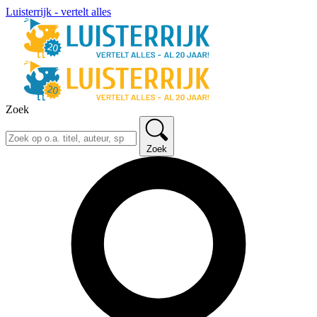
Luisterrijk - vertelt alles
Zoek
Zoek