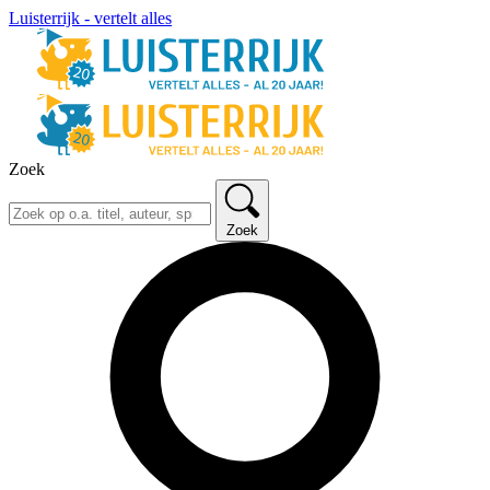
Luisterrijk - vertelt alles
Zoek
Zoek