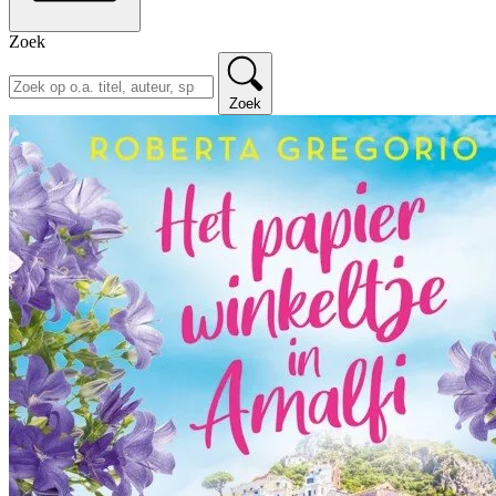
Zoek
Zoek