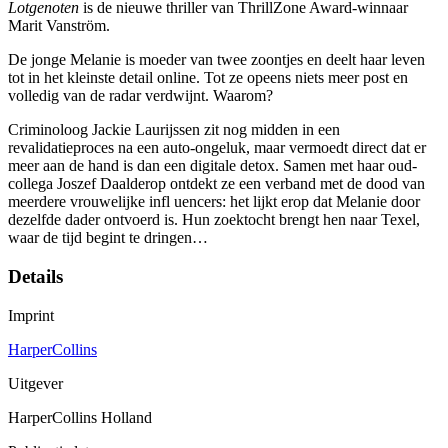
Lotgenoten
is de nieuwe thriller van ThrillZone Award-winnaar
Marit Vanström.
De jonge Melanie is moeder van twee zoontjes en deelt haar leven
tot in het kleinste detail online. Tot ze opeens niets meer post en
volledig van de radar verdwijnt. Waarom?
Criminoloog Jackie Laurijssen zit nog midden in een
revalidatieproces na een auto-ongeluk, maar vermoedt direct dat er
meer aan de hand is dan een digitale detox. Samen met haar oud-
collega Joszef Daalderop ontdekt ze een verband met de dood van
meerdere vrouwelijke infl uencers: het lijkt erop dat Melanie door
dezelfde dader ontvoerd is. Hun zoektocht brengt hen naar Texel,
waar de tijd begint te dringen…
Details
Imprint
HarperCollins
Uitgever
HarperCollins Holland