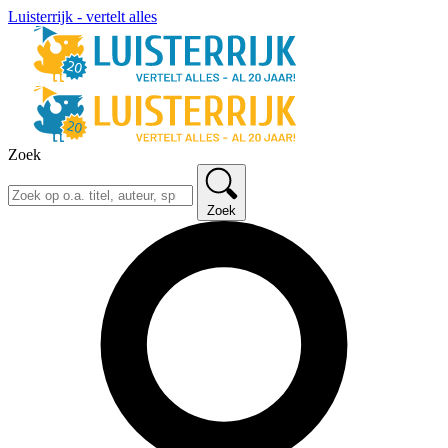
Luisterrijk - vertelt alles
Zoek
Zoek