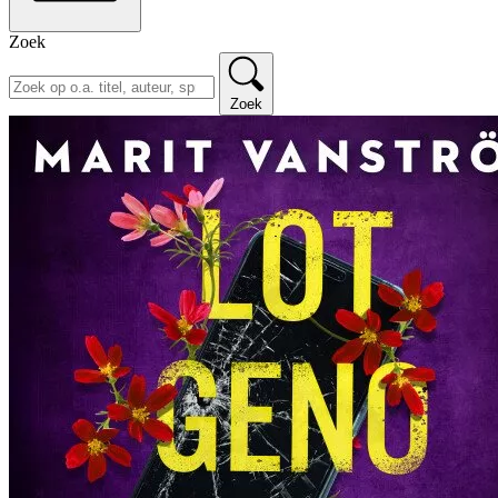
Zoek
Zoek