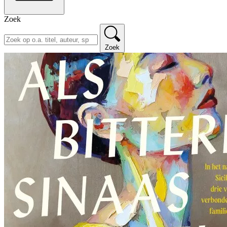
Zoek
Zoek