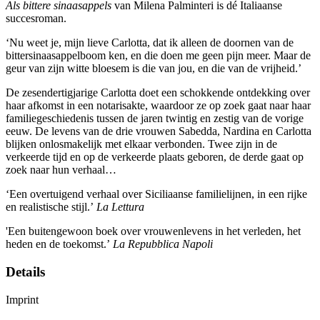
Als bittere sinaasappels
van Milena Palminteri is dé Italiaanse
succesroman.
‘Nu weet je, mijn lieve Carlotta, dat ik alleen de doornen van de
bittersinaasappelboom ken, en die doen me geen pijn meer. Maar de
geur van zijn witte bloesem is die van jou, en die van de vrijheid.’
De zesendertigjarige Carlotta doet een schokkende ont­dekking over
haar afkomst in een notarisakte, waardoor ze op zoek gaat naar haar
familiegeschiedenis tussen de jaren twintig en zestig van de vorige
eeuw. De levens van de drie vrouwen Sabedda, Nardina en Carlotta
blijken onlosmake­lijk met elkaar verbonden. Twee zijn in de
verkeerde tijd en op de verkeerde plaats geboren, de derde gaat op
zoek naar hun verhaal…
‘Een overtuigend verhaal over Siciliaanse familielijnen, in een rijke
en realistische stijl.’
La Lettura
'Een buitengewoon boek over vrouwenlevens in het verleden, het
heden en de toekomst.’
La Repubblica Napoli
Details
Imprint