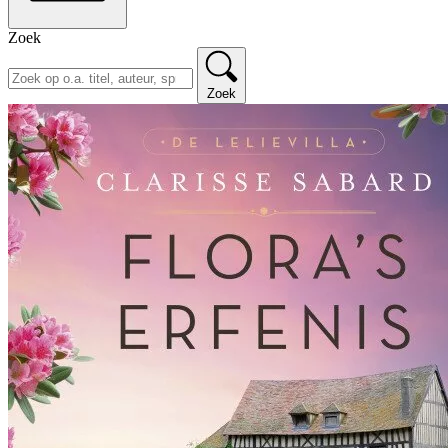
Zoek
Zoek