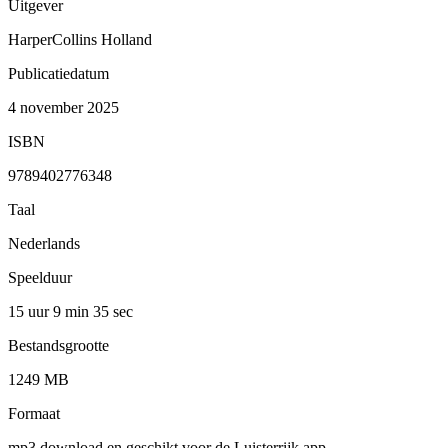
Uitgever
HarperCollins Holland
Publicatiedatum
4 november 2025
ISBN
9789402776348
Taal
Nederlands
Speelduur
15 uur 9 min
35 sec
Bestandsgrootte
1249 MB
Formaat
mp3 download en geschikt voor de Luisterrijk app