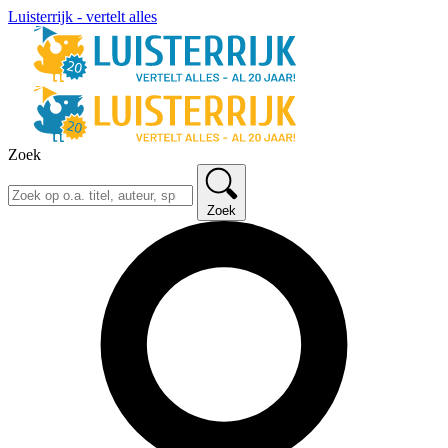
Luisterrijk - vertelt alles
Zoek
Zoek