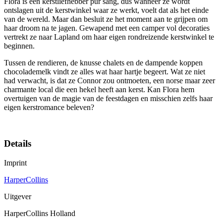
Flora is een kerstliefhebber pur sang, dus wanneer ze wordt
ontslagen uit de kerstwinkel waar ze werkt, voelt dat als het einde
van de wereld. Maar dan besluit ze het moment aan te grijpen om
haar droom na te jagen. Gewapend met een camper vol decoraties
vertrekt ze naar Lapland om haar eigen rondreizende kerstwinkel te
beginnen.
Tussen de rendieren, de knusse chalets en de dampende koppen
chocolademelk vindt ze alles wat haar hartje begeert. Wat ze niet
had verwacht, is dat ze Connor zou ontmoeten, een norse maar zeer
charmante local die een hekel heeft aan kerst. Kan Flora hem
overtuigen van de magie van de feestdagen en misschien zelfs haar
eigen kerstromance beleven?
Details
Imprint
HarperCollins
Uitgever
HarperCollins Holland