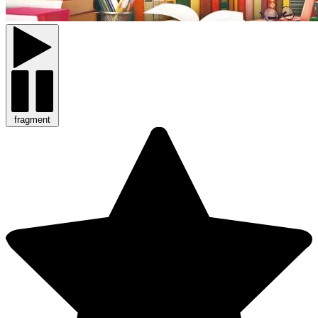
fragment