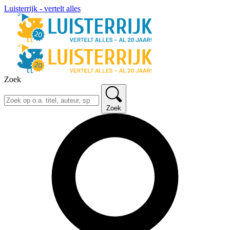
Luisterrijk - vertelt alles
Zoek
Zoek