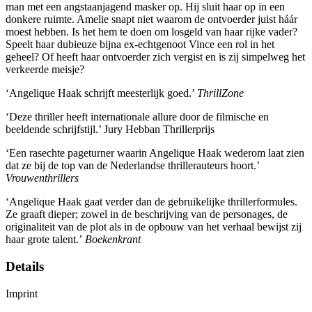
man met een angstaanjagend masker op. Hij sluit haar op in een
donkere ruimte. Amelie snapt niet waarom de ontvoerder juist háár
moest hebben. Is het hem te doen om losgeld van haar rijke vader?
Speelt haar dubieuze bijna ex-echtgenoot Vince een rol in het
geheel? Of heeft haar ontvoerder zich vergist en is zij simpelweg het
verkeerde meisje?
‘Angelique Haak schrijft meesterlijk goed.’
ThrillZone
‘Deze thriller heeft internationale allure door de filmische en
beeldende schrijfstijl.’ Jury Hebban Thrillerprijs
‘Een rasechte pageturner waarin Angelique Haak wederom laat zien
dat ze bij de top van de Nederlandse thrillerauteurs hoort.’
Vrouwenthrillers
‘Angelique Haak gaat verder dan de gebruikelijke thrillerformules.
Ze graaft dieper; zowel in de beschrijving van de personages, de
originaliteit van de plot als in de opbouw van het verhaal bewijst zij
haar grote talent.’
Boekenkrant
Details
Imprint