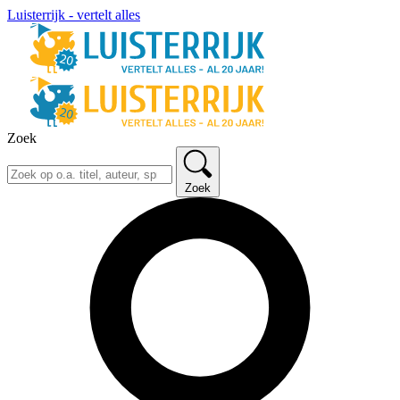
Luisterrijk - vertelt alles
Zoek
Zoek