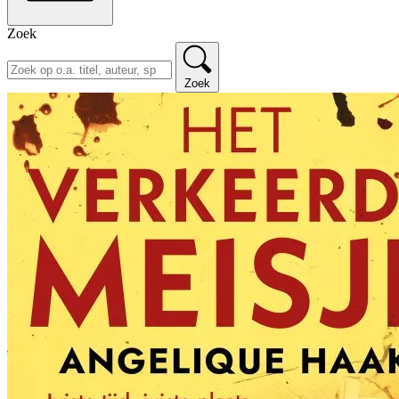
Zoek
Zoek