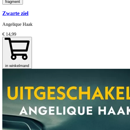
fragment
Zwarte ziel
Angelique Haak
€ 14,99
in winkelmand