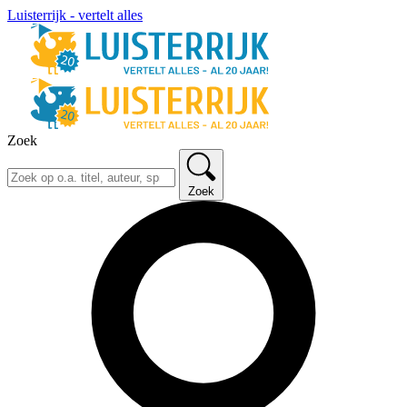
Luisterrijk - vertelt alles
Zoek
Zoek