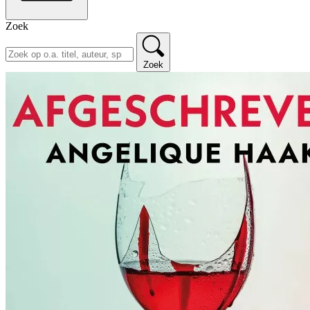
Zoek
Zoek