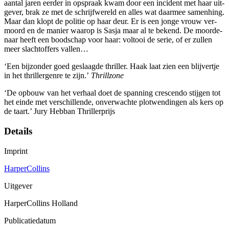
aantal jaren eerder in opspraak kwam door een incident met haar uit­
gever, brak ze met de schrijfwereld en alles wat daarmee samenhing.
Maar dan klopt de politie op haar deur. Er is een jonge vrouw ver­
moord en de manier waarop is Sasja maar al te bekend. De moorde­
naar heeft een boodschap voor haar: voltooi de serie, of er zullen
meer slachtoffers vallen…
‘Een bijzonder goed geslaagde thriller. Haak laat zien een blijvertje
in het thrillergenre te zijn.’
Thrillzone
‘De opbouw van het verhaal doet de spanning crescendo stijgen tot
het einde met verschillende, onverwachte plotwendingen als kers op
de taart.’ Jury Hebban Thrillerprijs
Details
Imprint
HarperCollins
Uitgever
HarperCollins Holland
Publicatiedatum