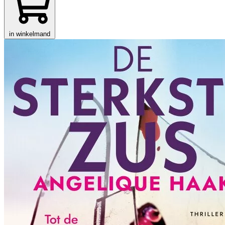
in winkelmand