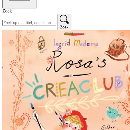
Zoek
Zoek