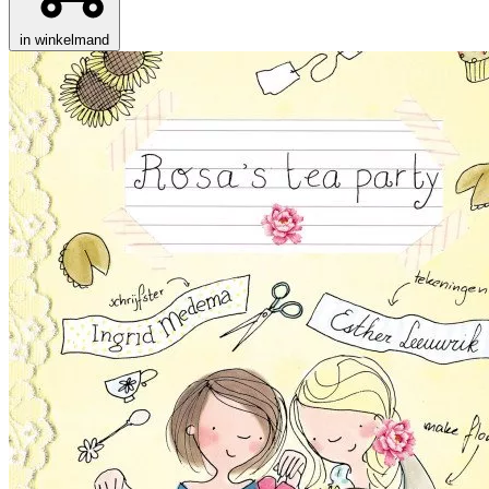
in winkelmand