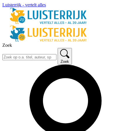
Luisterrijk - vertelt alles
Zoek
Zoek