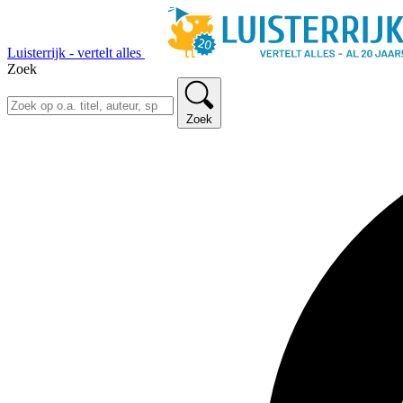
Luisterrijk - vertelt alles
Zoek
Zoek