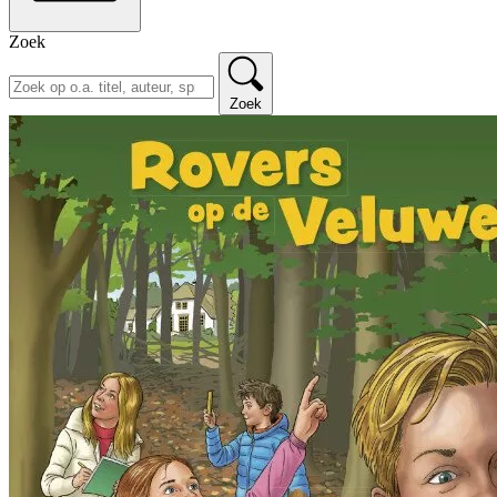
Zoek
Zoek