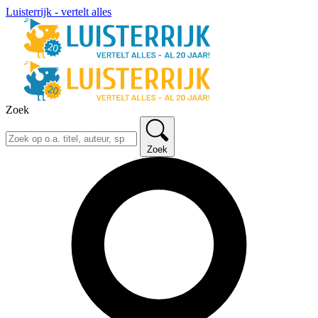
Luisterrijk - vertelt alles
Zoek
Zoek