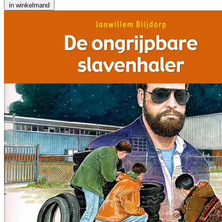
in winkelmand