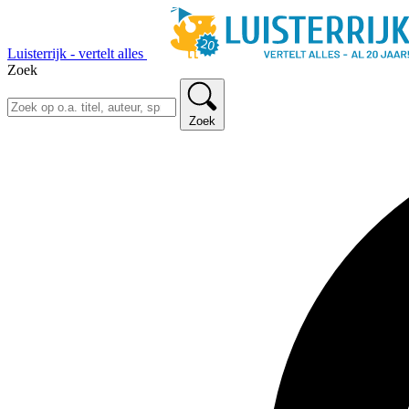
Luisterrijk - vertelt alles
Zoek
Zoek