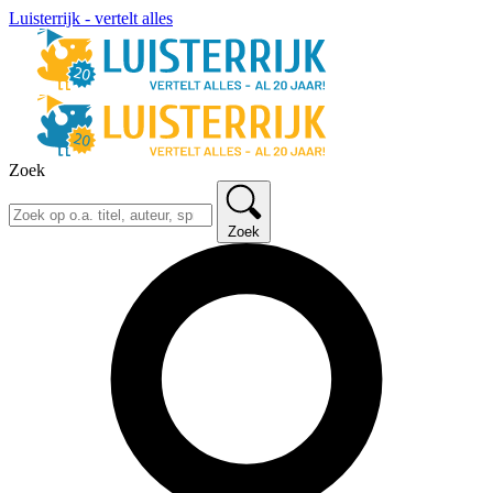
Luisterrijk - vertelt alles
Zoek
Zoek