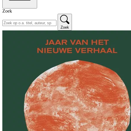
Zoek
Zoek