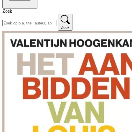
Zoek
Zoek