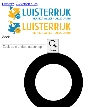
Luisterrijk - vertelt alles
Zoek
Zoek