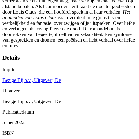
zomer gaan ze elk hun eigen weg, maar ze blijven elkaars leven op
afstand bepalen. Als haar moeder sterft raakt de dochter geobsedeerd
door Louis Claus, die een hoofdrol speelt in al haar verhalen.
Het
aanbidden van Louis Claus
gaat over de dunne grens tussen
werkelijkheid en fantasie, over zwijgen of je uitspreken. Over liefde
en verlangen als tegengif tegen de dood. Dit romandebuut is
doortrokken van begeerte, droefheid en seksualiteit. Een symfonie
van gesprekken en dromen, een poëtisch en licht verhaal over liefde
en rouw.
Details
Imprint
Bezige Bij b.v., Uitgeverij De
Uitgever
Bezige Bij b.v., Uitgeverij De
Publicatiedatum
5 mei 2022
ISBN