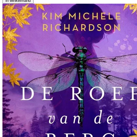
in winkelmand