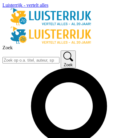
Luisterrijk - vertelt alles
Zoek
Zoek