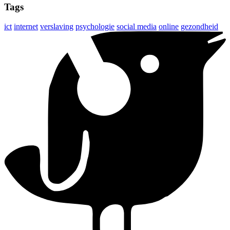
Tags
ict
internet
verslaving
psychologie
social media
online
gezondheid