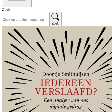
Zoek
Zoek