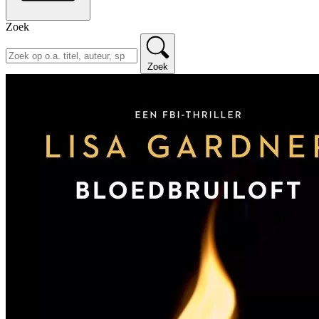
Zoek
Zoek