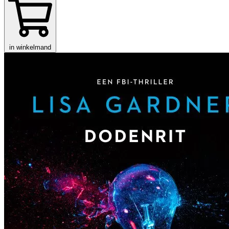
in winkelmand