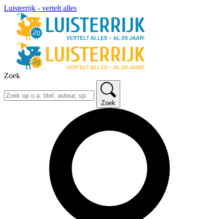
Luisterrijk - vertelt alles
Zoek
Zoek