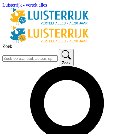
Luisterrijk - vertelt alles
Zoek
Zoek