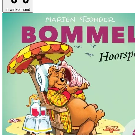
in winkelmand