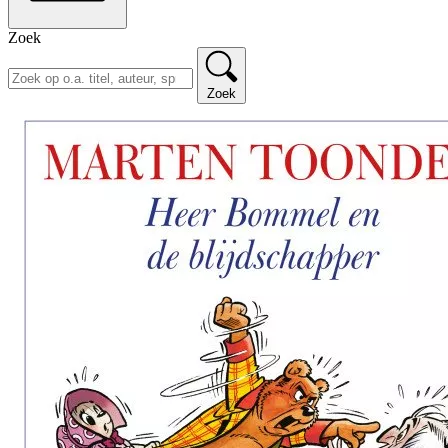
Zoek
Zoek