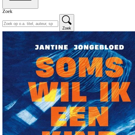
Zoek
Zoek