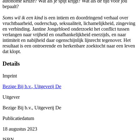
autonome keuze? Wat als je spijt krijgt? Wat als de tijd voor jou
bepaalt?
Soms wil ik een kind
is een intiem en doordringend verhaal over
vruchtbaarheid, ouderschap, seksualiteit, lichamelijkheid, zingeving
en verbinding. Jantine Jongebloed onderzoekt het conflict tussen
verlangen naar vrijheid en onafhankelijkheid enerzijds, en naar
intimiteit en nabijheid daar ogenschijnlijk lijnrecht tegenover. Het
resultaat is een ontroerende en herkenbare zoektocht naar een leven
dat klopt.
Details
Imprint
Bezige Bij b.v., Uitgeverij De
Uitgever
Bezige Bij b.v., Uitgeverij De
Publicatiedatum
18 augustus 2023
ISBN