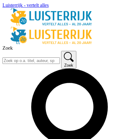
Luisterrijk - vertelt alles
Zoek
Zoek