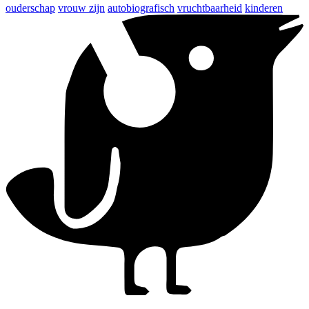
ouderschap
vrouw zijn
autobiografisch
vruchtbaarheid
kinderen