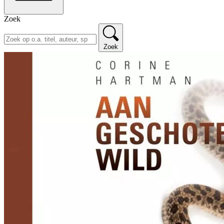
Zoek
Zoek