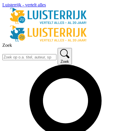
Luisterrijk - vertelt alles
Zoek
Zoek