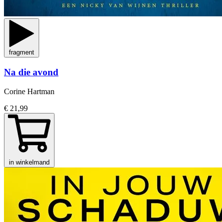
fragment
Na die avond
Corine Hartman
€ 21,99
in winkelmand