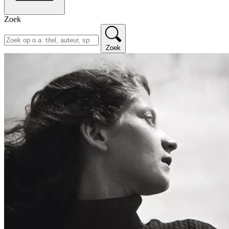
Zoek
Zoek