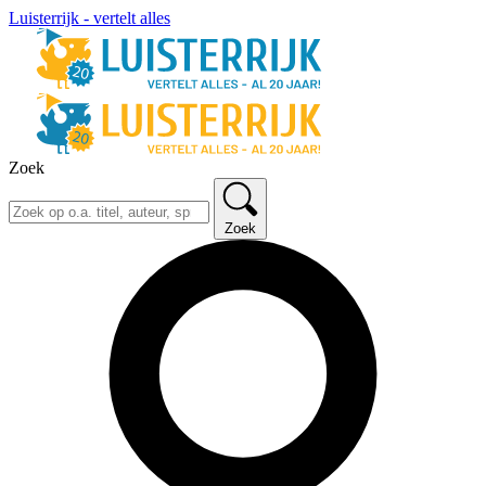
Luisterrijk - vertelt alles
Zoek
Zoek