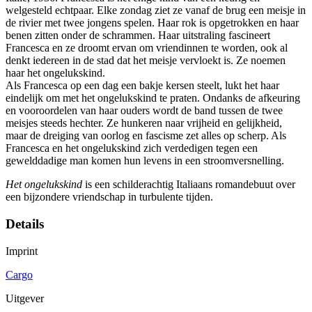
welgesteld echtpaar. Elke zondag ziet ze vanaf de brug een meisje in
de rivier met twee jongens spelen. Haar rok is opgetrokken en haar
benen zitten onder de schrammen. Haar uitstraling fascineert
Francesca en ze droomt ervan om vriendinnen te worden, ook al
denkt iedereen in de stad dat het meisje vervloekt is. Ze noemen
haar het ongelukskind.
Als Francesca op een dag een bakje kersen steelt, lukt het haar
eindelijk om met het ongelukskind te praten. Ondanks de afkeuring
en vooroordelen van haar ouders wordt de band tussen de twee
meisjes steeds hechter. Ze hunkeren naar vrijheid en gelijkheid,
maar de dreiging van oorlog en fascisme zet alles op scherp. Als
Francesca en het ongelukskind zich verdedigen tegen een
gewelddadige man komen hun levens in een stroomversnelling.
Het ongelukskind
is een schilderachtig Italiaans romandebuut over
een bijzondere vriendschap in turbulente tijden.
Details
Imprint
Cargo
Uitgever