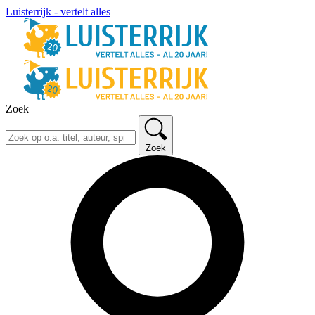
Luisterrijk - vertelt alles
Zoek
Zoek