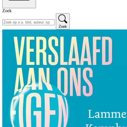
Zoek
Zoek