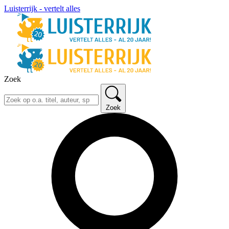
Luisterrijk - vertelt alles
Zoek
Zoek