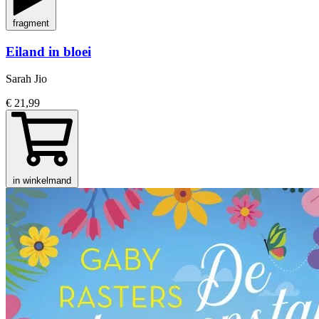
fragment
Eiland in bloei
Sarah Jio
€ 21,99
in winkelmand