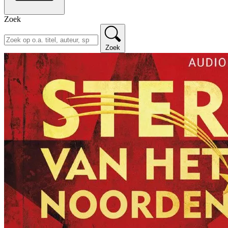
Zoek
Zoek