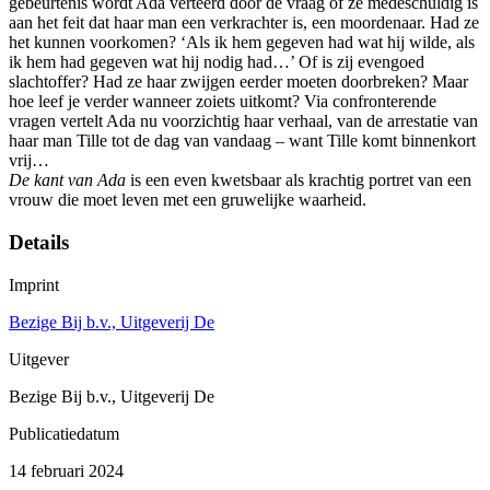
gebeurtenis wordt Ada verteerd door de vraag of ze medeschuldig is
aan het feit dat haar man een verkrachter is, een moordenaar. Had ze
het kunnen voorkomen? ‘Als ik hem gegeven had wat hij wilde, als
ik hem had gegeven wat hij nodig had…’ Of is zij evengoed
slachtoffer? Had ze haar zwijgen eerder moeten doorbreken? Maar
hoe leef je verder wanneer zoiets uitkomt? Via confronterende
vragen vertelt Ada nu voorzichtig haar verhaal, van de arrestatie van
haar man Tille tot de dag van vandaag – want Tille komt binnenkort
vrij…
De kant van Ada
is een even kwetsbaar als krachtig portret van een
vrouw die moet leven met een gruwelijke waarheid.
Details
Imprint
Bezige Bij b.v., Uitgeverij De
Uitgever
Bezige Bij b.v., Uitgeverij De
Publicatiedatum
14 februari 2024