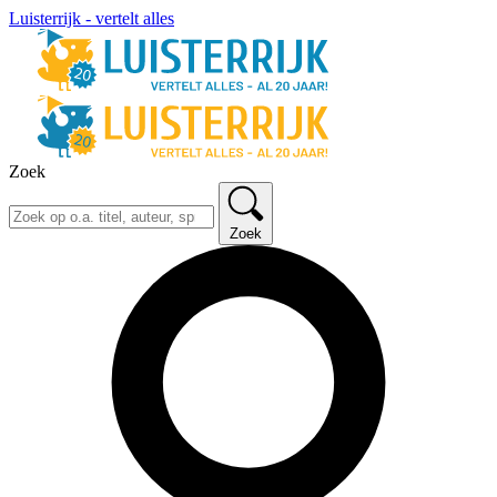
Luisterrijk - vertelt alles
Zoek
Zoek