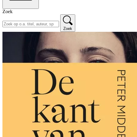
Zoek
Zoek