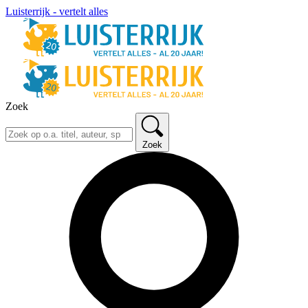
Luisterrijk - vertelt alles
Zoek
Zoek