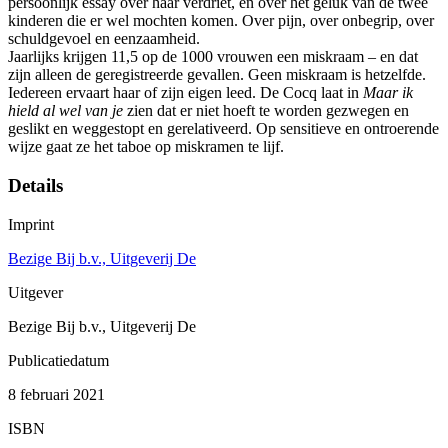
persoonlijk essay over haar verdriet, en over het geluk van de twee
kinderen die er wel mochten komen. Over pijn, over onbegrip, over
schuldgevoel en eenzaamheid.
Jaarlijks krijgen 11,5 op de 1000 vrouwen een miskraam – en dat
zijn alleen de geregistreerde gevallen. Geen miskraam is hetzelfde.
Iedereen ervaart haar of zijn eigen leed. De Cocq laat in
Maar ik
hield al wel van je
zien dat er niet hoeft te worden gezwegen en
geslikt en weggestopt en gerelativeerd. Op sensitieve en ontroerende
wijze gaat ze het taboe op miskramen te lijf.
Details
Imprint
Bezige Bij b.v., Uitgeverij De
Uitgever
Bezige Bij b.v., Uitgeverij De
Publicatiedatum
8 februari 2021
ISBN