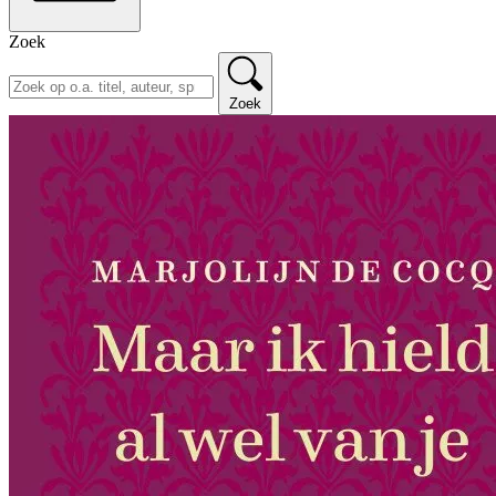
Zoek
Zoek