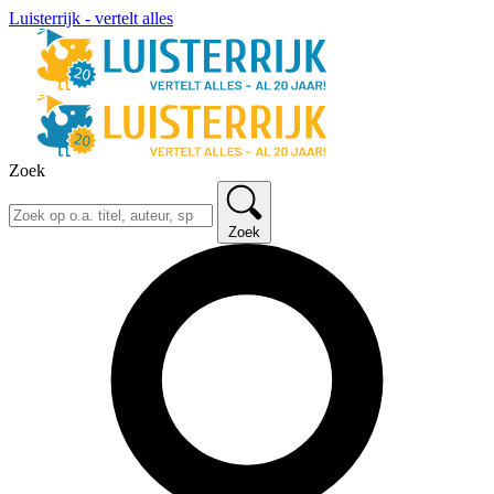
Luisterrijk - vertelt alles
Zoek
Zoek