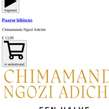
fragment
Paarse hibiscus
Chimamanda Ngozi Adichie
€ 13,99
in winkelmand