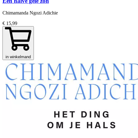
Een halve gele zon
Chimamanda Ngozi Adichie
€ 15,99
in winkelmand