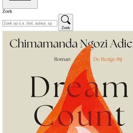
Zoek
Zoek