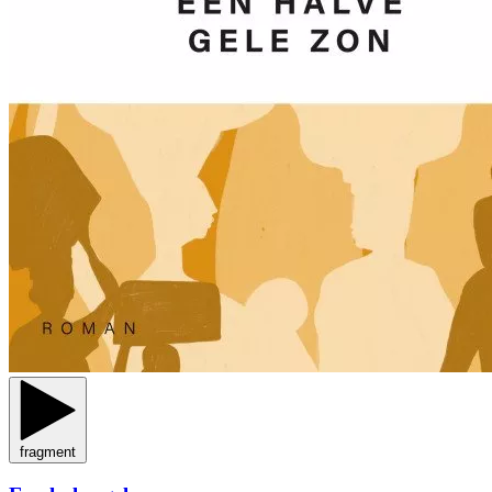
fragment