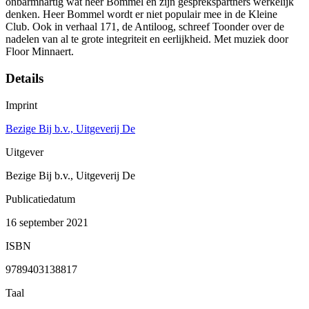
onbarmhartig wat heer Bommel en zijn gesprekspartners werkelijk
denken. Heer Bommel wordt er niet populair mee in de Kleine
Club. Ook in verhaal 171, de Antiloog, schreef Toonder over de
nadelen van al te grote integriteit en eerlijkheid. Met muziek door
Floor Minnaert.
Details
Imprint
Bezige Bij b.v., Uitgeverij De
Uitgever
Bezige Bij b.v., Uitgeverij De
Publicatiedatum
16 september 2021
ISBN
9789403138817
Taal