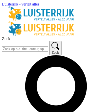
Luisterrijk - vertelt alles
Zoek
Zoek