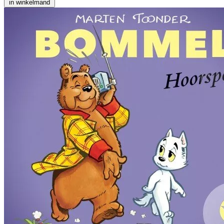
in winkelmand