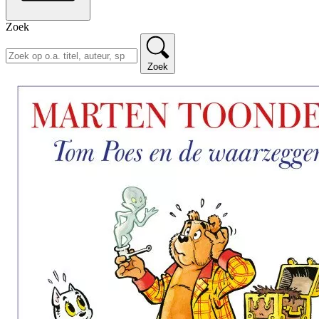
Zoek
Zoek