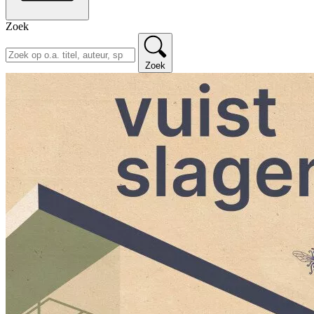
Zoek
Zoek