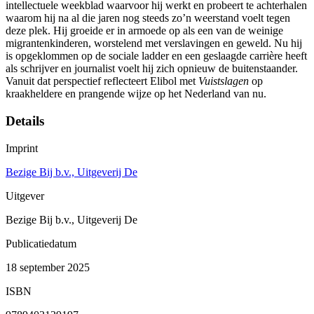
intellectuele weekblad waarvoor hij werkt en probeert te achterhalen
waarom hij na al die jaren nog steeds zo’n weerstand voelt tegen
deze plek. Hij groeide er in armoede op als een van de weinige
migrantenkinderen, worstelend met verslavingen en geweld. Nu hij
is opgeklommen op de sociale ladder en een geslaagde carrière heeft
als schrijver en journalist voelt hij zich opnieuw de buitenstaander.
Vanuit dat perspectief reflecteert Elibol met
Vuistslagen
op
kraakheldere en prangende wijze op het Nederland van nu.
Details
Imprint
Bezige Bij b.v., Uitgeverij De
Uitgever
Bezige Bij b.v., Uitgeverij De
Publicatiedatum
18 september 2025
ISBN