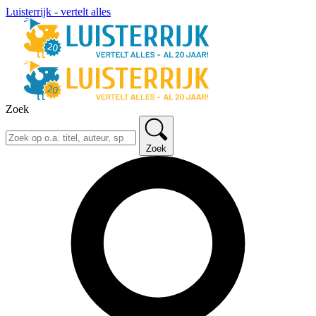
Luisterrijk - vertelt alles
Zoek
Zoek