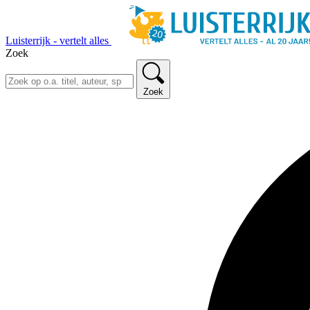
Luisterrijk - vertelt alles
Zoek
Zoek