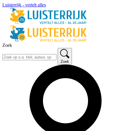
Luisterrijk - vertelt alles
Zoek
Zoek