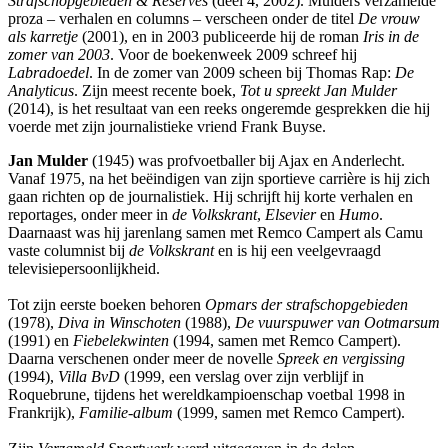
Strafschopgebieden & Reserves
(deel 4, 2002). Mulders verzamelde
proza – verhalen en columns – verscheen onder de titel
De vrouw
als karretje
(2001), en in 2003 publiceerde hij de roman
Iris in de
zomer van 2003
. Voor de boekenweek 2009 schreef hij
Labradoedel
. In de zomer van 2009 scheen bij Thomas Rap:
De
Analyticus
. Zijn meest recente boek,
Tot u spreekt Jan Mulder
(2014), is het resultaat van een reeks ongeremde gesprekken die hij
voerde met zijn journalistieke vriend Frank Buyse.
Jan Mulder
(1945) was profvoetballer bij Ajax en Anderlecht.
Vanaf 1975, na het beëindigen van zijn sportieve carrière is hij zich
gaan richten op de journalistiek. Hij schrijft hij korte verhalen en
reportages, onder meer in
de Volkskrant
,
Elsevier
en
Humo
.
Daarnaast was hij jarenlang samen met Remco Campert als Camu
vaste columnist bij
de Volkskrant
en is hij een veelgevraagd
televisiepersoonlijkheid.
Tot zijn eerste boeken behoren
Opmars der strafschopgebieden
(1978),
Diva in Winschoten
(1988),
De vuurspuwer van Ootmarsum
(1991) en
Fiebelekwinten
(1994, samen met Remco Campert).
Daarna verschenen onder meer de novelle
Spreek en vergissing
(1994),
Villa BvD
(1999, een verslag over zijn verblijf in
Roquebrune, tijdens het wereldkampioenschap voetbal 1998 in
Frankrijk),
Familie-album
(1999, samen met Remco Campert).