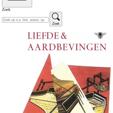
Zoek
Zoek