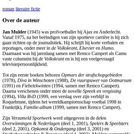
roman
literaire fictie
Over de auteur
Jan Mulder
(1945) was profvoetballer bij Ajax en Anderlecht.
Vanaf 1975, na het beëindigen van zijn sportieve carrière is hij zich
gaan richten op de journalistiek. Hij schrijft hij korte verhalen en
reportages, onder meer in
de Volkskrant
,
Elsevier
en
Humo
.
Daarnaast was hij jarenlang samen met Remco Campert als Camu
vaste columnist bij
de Volkskrant
en is hij een veelgevraagd
televisiepersoonlijkheid.
Tot zijn eerste boeken behoren
Opmars der strafschopgebieden
(1978),
Diva in Winschoten
(1988),
De vuurspuwer van Ootmarsum
(1991) en
Fiebelekwinten
(1994, samen met Remco Campert).
Daarna verschenen onder meer de novelle
Spreek en vergissing
(1994),
Villa BvD
(1999, een verslag over zijn verblijf in
Roquebrune, tijdens het wereldkampioenschap voetbal 1998 in
Frankrijk),
Familie-album
(1999, samen met Remco Campert).
Zijn
Verzameld Sportwerk
werd uitgegeven in de delen
Overwinningen & Nederlagen
(deel 1, 2001),
Spelers & Speelsters
(deel 2, 2001),
Opkomst & Ondergang
(deel 3, 2001) en