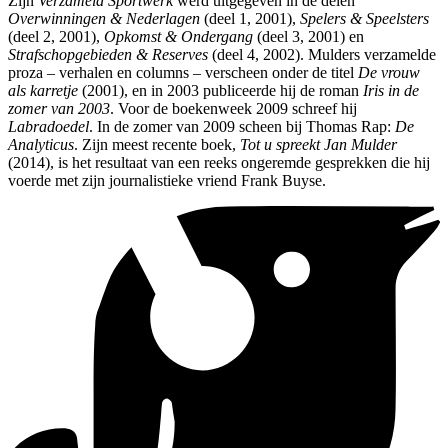
Zijn
Verzameld Sportwerk
werd uitgegeven in de delen
Overwinningen & Nederlagen
(deel 1, 2001),
Spelers & Speelsters
(deel 2, 2001),
Opkomst & Ondergang
(deel 3, 2001) en
Strafschopgebieden & Reserves
(deel 4, 2002). Mulders verzamelde
proza – verhalen en columns – verscheen onder de titel
De vrouw
als karretje
(2001), en in 2003 publiceerde hij de roman
Iris in de
zomer van 2003
. Voor de boekenweek 2009 schreef hij
Labradoedel
. In de zomer van 2009 scheen bij Thomas Rap:
De
Analyticus
. Zijn meest recente boek,
Tot u spreekt Jan Mulder
(2014), is het resultaat van een reeks ongeremde gesprekken die hij
voerde met zijn journalistieke vriend Frank Buyse.