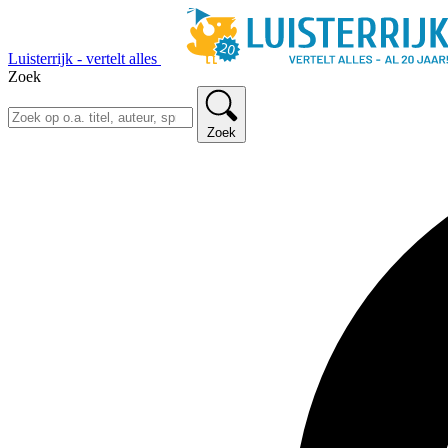
Luisterrijk - vertelt alles
Zoek
Zoek