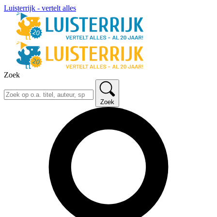
Luisterrijk - vertelt alles
Zoek
Zoek