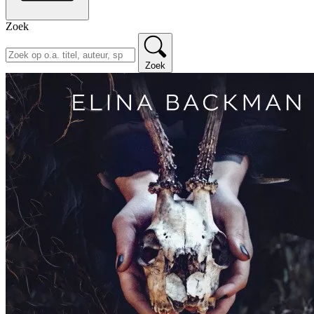
Zoek
Zoek