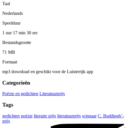
Taal
Nederlands
Speelduur
1 uur 17 min
30 sec
Bestandsgrootte
71 MB
Formaat
mp3 download en geschikt voor de Luisterrijk app
Categorieën
Poëzie en gedichten
Literatuurprijs
Tags
gedichten
poëzie
literaire prijs
literatuurprijs
winnaar
C. Buddingh’-
prijs