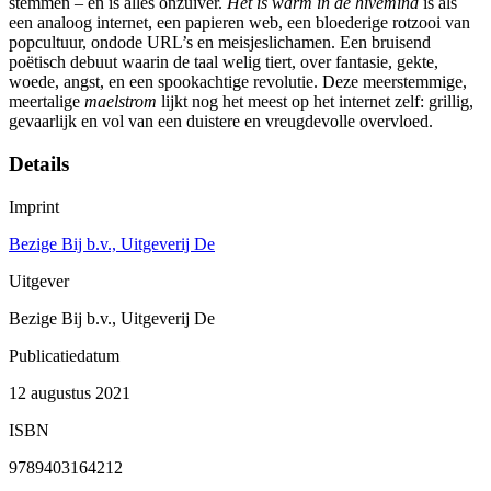
stemmen – en is alles onzuiver.
Het is warm in de hivemind
is als
een analoog internet, een papieren web, een bloederige rotzooi van
popcultuur, ondode URL’s en meisjeslichamen. Een bruisend
poëtisch debuut waarin de taal welig tiert, over fantasie, gekte,
woede, angst, en een spookachtige revolutie. Deze meerstemmige,
meertalige
maelstrom
lijkt nog het meest op het internet zelf: grillig,
gevaarlijk en vol van een duistere en vreugdevolle overvloed.
Details
Imprint
Bezige Bij b.v., Uitgeverij De
Uitgever
Bezige Bij b.v., Uitgeverij De
Publicatiedatum
12 augustus 2021
ISBN
9789403164212