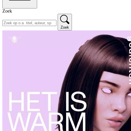
Zoek
Zoek