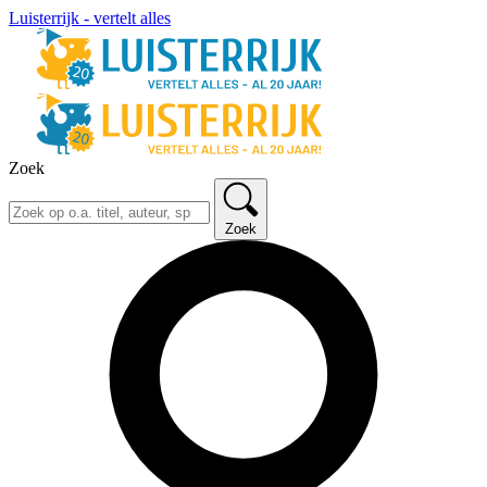
Luisterrijk - vertelt alles
Zoek
Zoek