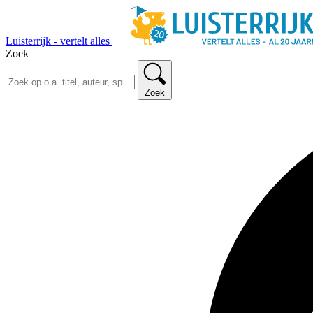
Luisterrijk - vertelt alles
Zoek
Zoek