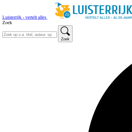
Luisterrijk - vertelt alles
Zoek
Zoek