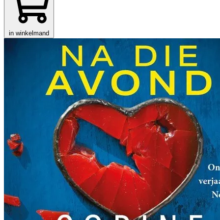
in winkelmand