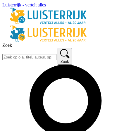
Luisterrijk - vertelt alles
Zoek
Zoek