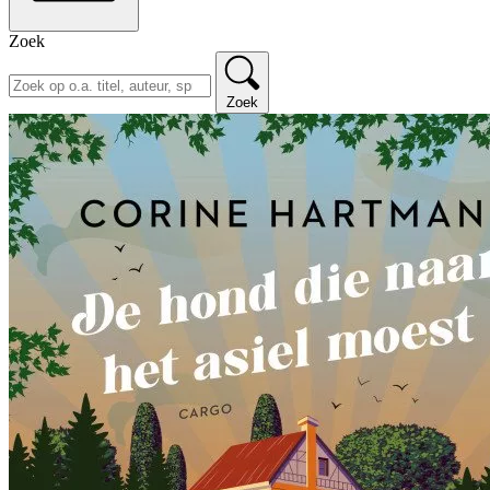
Zoek
Zoek