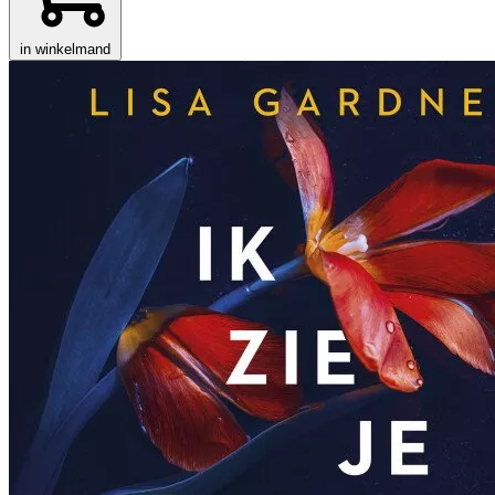
in winkelmand