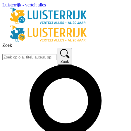
Luisterrijk - vertelt alles
Zoek
Zoek