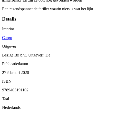
achterbank? En zal ze ooit nog gevonden worden?
Een razendspannende thriller waarin niets is wat het lijkt.
Details
Imprint
Cargo
Uitgever
Bezige Bij b.v., Uitgeverij De
Publicatiedatum
27 februari 2020
ISBN
9789403191102
Taal
Nederlands