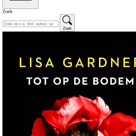
Zoek
Zoek