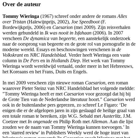
Over de auteur
Tommy Wieringa
(1967) schreef onder andere de romans
Alles
over Tristan
(Halewijnprijs, 2002),
Joe Speedboot
(F.
Bordewijkprijs, 2006) en
Caesarion
(mei 2009). Zijn reisverhalen
werden gebundeld in
Ik was nooit in Isfahaan
(2006). In 2007
verscheen
De dynamica van begeerte
, een aanstekelijk onderzoek
naar de oorsprong van begeerte en de grote rol van pornografie in de
moderne wereld. Essays en beschouwingen verschenen in
de
Volkskrant
en
NRC Handelsblad
. Verder heeft Wieringa een vaste
column in
De Pers
en in
Hollands Diep
. Het werk van Tommy
Wieringa wordt wereldwijd vertaald, onder meer in het Hebreeuws,
het Koreaans en het Frans, Duits en Engels.
In mei 2009 verscheen zijn nieuwe roman
Caesarion
, een roman
waarover Pieter Steinz van NRC Handelsblad het volgende meldde:
"Tommy Wieringa heeft er met
Caesarion
voor gezorgd dat hij bij
de Grote Tien van de Nederlandse literatuur hoort."
Caesarion
werd
ook in de buitenlandse pers geprezen, zo schreef Le Figaro: ‘De
enigen die er de afgelopen jaren in zijn geslaagd de heilige graal van
een totale roman te bereiken, zijn W.G. Sebald met
Austerlitz
, J.M.
Coetzee met
In ongenade
en Philip Roth met
Alleman
. Aan die lijst
zouden we de naam van Tommy Wieringa kunnen toevoegen.’ In
een 'starred review' in Publishers Weekly werd de hoge inzet van