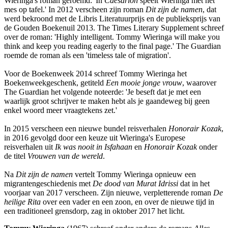
Wieringa's roman geroemd: 'In
Caesarion
speelt Wieringa met het
mes op tafel.' In 2012 verscheen zijn roman
Dit zijn de namen
, dat
werd bekroond met de Libris Literatuurprijs en de publieksprijs van
de Gouden Boekenuil 2013. The Times Literary Supplement schreef
over de roman: 'Highly intelligent. Tommy Wieringa will make you
think and keep you reading eagerly to the final page.' The Guardian
roemde de roman als een 'timeless tale of migration'.
Voor de Boekenweek 2014 schreef Tommy Wieringa het
Boekenweekgeschenk, getiteld
Een mooie jonge vrouw
, waarover
The Guardian het volgende noteerde: 'Je beseft dat je met een
waarlijk groot schrijver te maken hebt als je gaandeweg bij geen
enkel woord meer vraagtekens zet.'
In 2015 verscheen een nieuwe bundel reisverhalen
Honorair Kozak
,
in 2016 gevolgd door een keuze uit Wieringa's Europese
reisverhalen uit
Ik was nooit in Isfahaan
en
Honorair Kozak
onder
de titel
Vrouwen van de wereld
.
Na
Dit zijn de namen
vertelt Tommy Wieringa opnieuw een
migrantengeschiedenis met
De dood van Murat Idrissi
dat in het
voorjaar van 2017 verscheen. Zijn nieuwe, verpletterende roman
De
heilige Rita
over een vader en een zoon, en over de nieuwe tijd in
een traditioneel grensdorp, zag in oktober 2017 het licht.