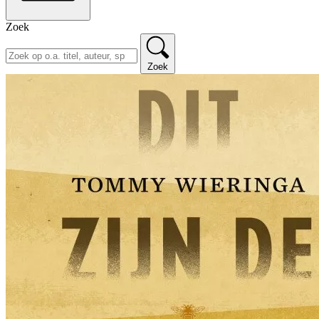
Zoek
Zoek