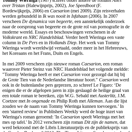
Tommy Wieringa
(1967) schreef onder andere de romans
Alles
over Tristan
(Halewijnprijs, 2002),
Joe Speedboot
(F.
Bordewijkprijs, 2006) en
Caesarion
(mei 2009). Zijn reisverhalen
werden gebundeld in
Ik was nooit in Isfahaan
(2006). In 2007
verscheen
De dynamica van begeerte
, een aanstekelijk onderzoek
naar de oorsprong van begeerte en de grote rol van pornografie in de
moderne wereld. Essays en beschouwingen verschenen in
de
Volkskrant
en
NRC Handelsblad
. Verder heeft Wieringa een vaste
column in
De Pers
en in
Hollands Diep
. Het werk van Tommy
Wieringa wordt wereldwijd vertaald, onder meer in het Hebreeuws,
het Koreaans en het Frans, Duits en Engels.
In mei 2009 verscheen zijn nieuwe roman
Caesarion
, een roman
waarover Pieter Steinz van NRC Handelsblad het volgende meldde:
"Tommy Wieringa heeft er met
Caesarion
voor gezorgd dat hij bij
de Grote Tien van de Nederlandse literatuur hoort."
Caesarion
werd
ook in de buitenlandse pers geprezen, zo schreef Le Figaro: ‘De
enigen die er de afgelopen jaren in zijn geslaagd de heilige graal van
een totale roman te bereiken, zijn W.G. Sebald met
Austerlitz
, J.M.
Coetzee met
In ongenade
en Philip Roth met
Alleman
. Aan die lijst
zouden we de naam van Tommy Wieringa kunnen toevoegen.’ In
een 'starred review' in Publishers Weekly werd de hoge inzet van
Wieringa's roman geroemd: 'In
Caesarion
speelt Wieringa met het
mes op tafel.' In 2012 verscheen zijn roman
Dit zijn de namen
, dat
werd bekroond met de Libris Literatuurprijs en de publieksprijs van