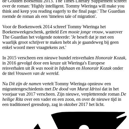
de Gouden Boekenuil 2013. The Times Literary Supplement schreef
over de roman: 'Highly intelligent. Tommy Wieringa will make you
think and keep you reading eagerly to the final page.' The Guardian
roemde de roman als een 'timeless tale of migration'.
Voor de Boekenweek 2014 schreef Tommy Wieringa het
Boekenweekgeschenk, getiteld
Een mooie jonge vrouw
, waarover
The Guardian het volgende noteerde: 'Je beseft dat je met een
waarlijk groot schrijver te maken hebt als je gaandeweg bij geen
enkel woord meer vraagtekens zet.'
In 2015 verscheen een nieuwe bundel reisverhalen
Honorair Kozak
,
in 2016 gevolgd door een keuze uit Wieringa's Europese
reisverhalen uit
Ik was nooit in Isfahaan
en
Honorair Kozak
onder
de titel
Vrouwen van de wereld
.
Na
Dit zijn de namen
vertelt Tommy Wieringa opnieuw een
migrantengeschiedenis met
De dood van Murat Idrissi
dat in het
voorjaar van 2017 verscheen. Zijn nieuwe, verpletterende roman
De
heilige Rita
over een vader en een zoon, en over de nieuwe tijd in
een traditioneel grensdorp, zag in oktober 2017 het licht.