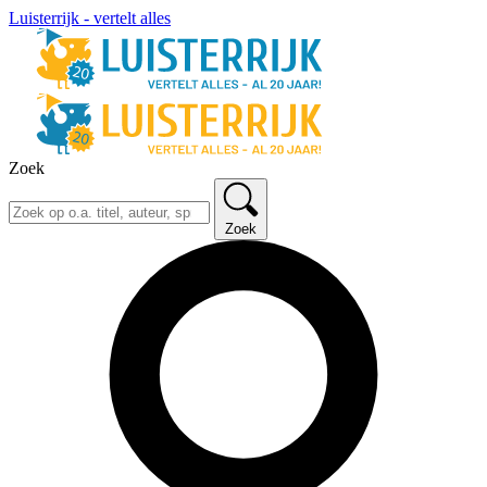
Luisterrijk - vertelt alles
Zoek
Zoek