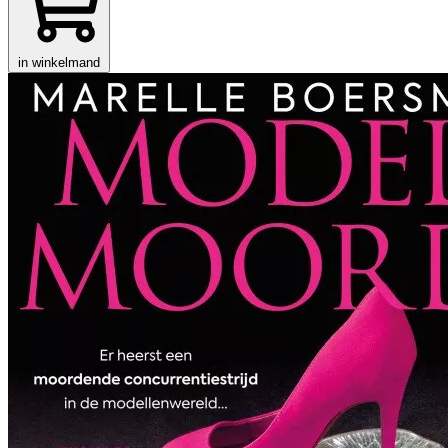
in winkelmand