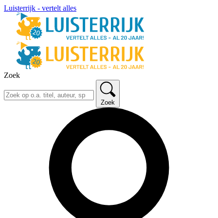
Luisterrijk - vertelt alles
Zoek
Zoek