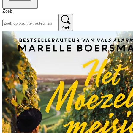
Zoek
Zoek