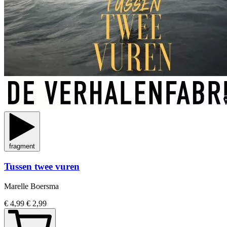
fragment
Tussen twee vuren
Marelle Boersma
€ 4,99
€ 2,99