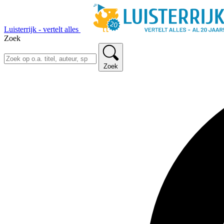
Luisterrijk - vertelt alles
Zoek
Zoek