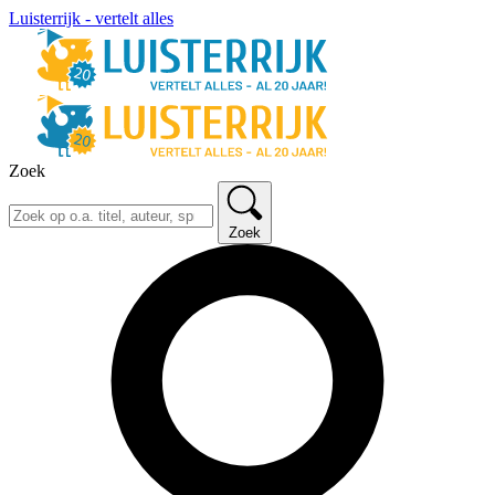
Luisterrijk - vertelt alles
Zoek
Zoek