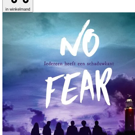
in winkelmand