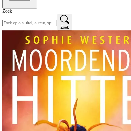
Zoek
Zoek