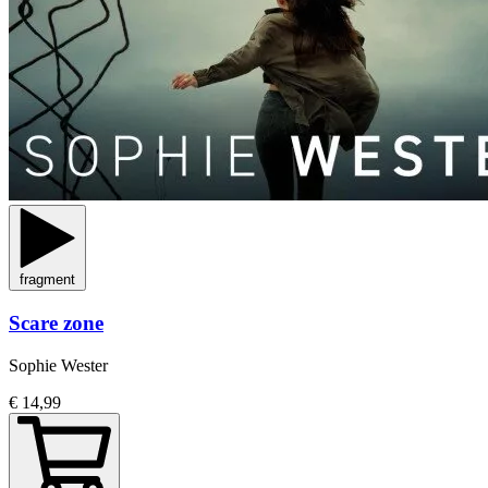
fragment
Scare zone
Sophie Wester
€ 14,99