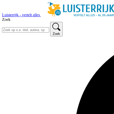
Luisterrijk - vertelt alles
Zoek
Zoek